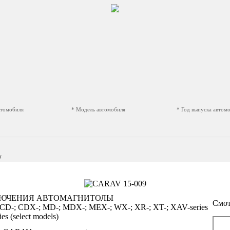
втомобиля
* Модель автомобиля
* Год выпуска автом
y
ЛЮЧЕНИЯ АВТОМАГНИТОЛЫ
Смот
D-; CDX-; MD-; MDX-; MEX-; WX-; XR-; XT-; XAV-series
s (select models)