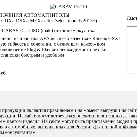
КЛЮЧЕНИЯ АВТОМАГНИТОЛЫ
Смот
DX-; DSX-; MEX-series (select models 2013+)
--> CARAV <---> ISO (male) питание + акустика
нены из пластика ABS высшего качества • Кабель GSXL
ую гибкость в сочетании с отличным качест- вом
одключение Plug & Play без необходимости рез- ки
 установки быстрым и удобным
уб.
 продукции являются правильными на момент выгрузки на сайт,
кции. На сайте могут встречаться опечатки в описаниях, а так
ным цветом изделия. На сайте могут быть представлены модели п
ия в автомобилях, выпущенных для России. Для полной информ
м консультантам.