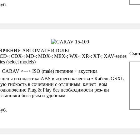
уб.
ЛЮЧЕНИЯ АВТОМАГНИТОЛЫ
Смот
D-; CDX-; MD-; MDX-; MEX-; WX-; XR-; XT-; XAV-series
s (select models)
--> CARAV <---> ISO (male) питание + акустика
нены из пластика ABS высшего качества • Кабель GSXL
ую гибкость в сочетании с отличным качест- вом
одключение Plug & Play без необходимости рез- ки
 установки быстрым и удобным
уб.